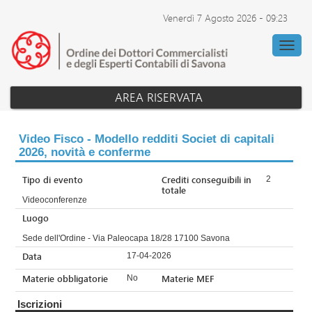
Venerdì 7 Agosto 2026
-
09:23
Archivio eventi
Sito dell'ODCEC
AREA RISERVATA
Video Fisco - Modello redditi Societ di capitali
2026, novità e conferme
Tipo di evento
Crediti conseguibili in
2
totale
Videoconferenze
Luogo
Sede dell'Ordine - Via Paleocapa 18/28 17100 Savona
Data
17-04-2026
Materie obbligatorie
Materie MEF
No
Iscrizioni