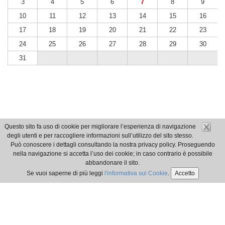
3
4
5
6
7
8
9
10
11
12
13
14
15
16
17
18
19
20
21
22
23
24
25
26
27
28
29
30
31
Questo sito fa uso di cookie per migliorare l’esperienza di navigazione
degli utenti e per raccogliere informazioni sull’utilizzo del sito stesso.
Può conoscere i dettagli consultando la nostra privacy policy. Proseguendo
nella navigazione si accetta l’uso dei cookie; in caso contrario è possibile
abbandonare il sito.
Se vuoi saperne di più leggi
l'informativa sui Cookie
.
Accetto
è un servizio
Webloom